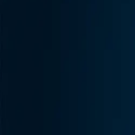
ISABELLE
Contact
Langue
fr
de
en
it